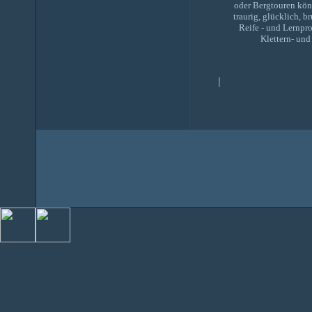
oder Bergtouren könn
traurig, glücklich, b
Reife - und Lernpro
Klettern- und
|
Wol