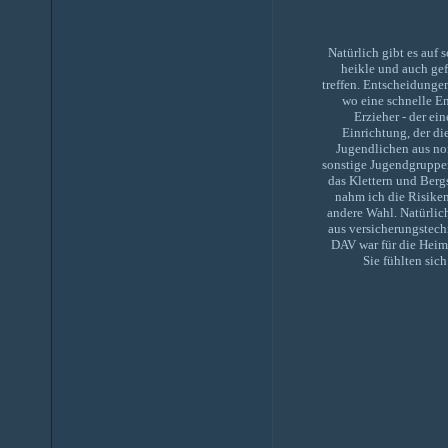
Natürlich gibt es auf
heikle und auch ge
treffen. Entscheidunge
wo eine schnelle E
Erzieher - der ei
Einrichtung, der di
Jugendlichen aus no
sonstige Jugendgruppen
das Klettern und Berg
nahm ich die Risiken
andere Wahl. Natürlic
aus versicherungstec
DAV war für die Heim
Sie fühlten sic