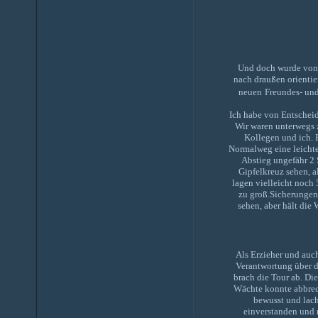
Und doch wurde von 
nach draußen orientie
neuen
Freundes- un
Ich habe von Entscheid
Wir waren unterwegs 
Kollegen und ich. E
Normalweg eine leichte
Abstieg ungefähr 2 
Gipfelkreuz sehen, 
lagen vielleicht noch
zu groß.Sicherungen
sehen, aber hält die
Als Erzieher und auch
Verantwortung über di
brach die Tour ab. Di
Wächte konnte abbrech
bewusst und lach
einverstanden und 