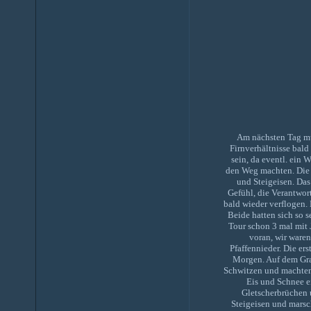
Am nächsten Tag mus
Firnverhältnisse bald
sein, da eventl. ein 
den Weg machten. Die 
und Steigeisen. Das
Gefühl, die Verantwor
bald wieder verflogen. 
Beide hatten sich so s
Tour schon 3 mal mit 
voran, wir waren
Pfaffennieder. Die er
Morgen. Auf dem Grat
Schwitzen und machten 
Eis und Schnee e
Gletscherbrüchen u
Steigeisen und marsc