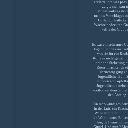
erklärte ihm was pass
zeigte sich stur
Verantwortung der G
meines Vorschlages u
Gipfel.Ich hatte ke
Wächte bedeckten Gra
teilte der Grupp
Es war ein seltsames Ge
Jugendlichen einer so
was sie für ein Ris
Kollege nicht gewillt 
und ohne Sicherung auf
Zuerst machte ich e
Vorsichtig ging er
Jugendliche. Zum Sc
standen am Gipfelk
Jugendlichen neben m
wortlos auf dem Gipfel
den Abstieg
Ein merkwürdiges Sause
in der Luft, ein Krac
Wand hinunter.....Plö
ein Wort heraus. Entse
hin, daß jemand den
Gipfel. Und nun ? Mei