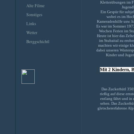
Kletterübungen im F
Alte Filme
Jugendl
Ein Gespür für subje
Sonstiges
wobei es im Hoc
Kameradenhilfe usw. Ic
Links
Es war im Sommer 197
Wochen Ferien im Stu
Wetter
Heute ist hier das Zelt
im Stubaital zu erobe
Berggschichtl
machten wir einige kl
dabei unseren Wintersp
Kinder und Jugen
Mit 2 Kindern, B
Das Zuckerhütl 3505
rießig auf diese ern
entlang fährt und in
sehen. Das Zuckerhüt
gletschererfahrene Alp