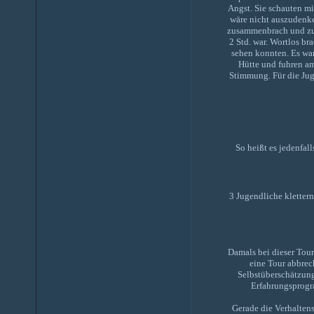
Angst. Sie schauten mi
wäre nicht auszudenke
zusammenbrach und zu 
2 Std. war. Wortlos br
sehen konnten. Es war
Hütte und fuhren am
Stimmung. Für die Juge
So heißt es jedenfal
3 Jugendliche kletter
Damals bei dieser Tou
eine Tour abbrec
Selbstüberschätzun
Erfahrungsprogr
Gerade die Verhaltens