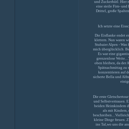
und Zuckerhütl. Hier 
eine steile Firn- un
Drittel, große Spalt
Ich setzte eine Eiss
Die Eisflanke endet e
klettern. Nun waren wi
Stubaier Alpen - Was f
mich überglücklich. Be
Es war eine giganti
grenzenlose Weite...
oben bleiben, da der A
Spätnachmittag zu 
konzentrieren auf d
sicherte Bella und Alfr
einig
Die erste Gletschertou
und Selbstvertrauen. E
beiden Heimkindern di
als mit Kindern,
beschreiben....Viellei
kleine Dinge freuen. 
ins Tal,wo uns die a